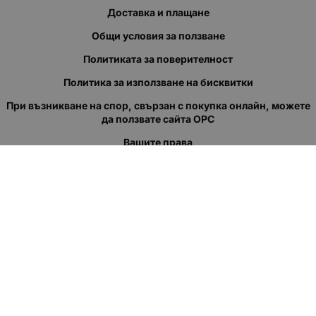
Доставка и плащане
Общи условия за ползване
Политиката за поверителност
Политика за използване на бисквитки
При възникване на спор, свързан с покупка онлайн, можете
да ползвате сайта ОРС
Вашите права
Отказ от сделка
За нас
Полезни връзки
Карта на сайта
Контакти
КОНТАКТИ