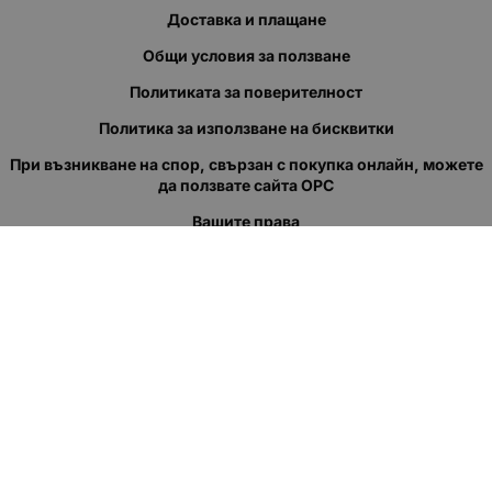
Доставка и плащане
Общи условия за ползване
Политиката за поверителност
Политика за използване на бисквитки
При възникване на спор, свързан с покупка онлайн, можете
да ползвате сайта ОРС
Вашите права
Отказ от сделка
За нас
Полезни връзки
Карта на сайта
Контакти
КОНТАКТИ