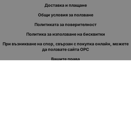
Доставка и плащане
Общи условия за ползване
Политиката за поверителност
Политика за използване на бисквитки
При възникване на спор, свързан с покупка онлайн, можете
да ползвате сайта ОРС
Вашите права
Отказ от сделка
За нас
Полезни връзки
Карта на сайта
Контакти
КОНТАКТИ