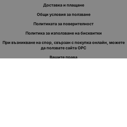
Доставка и плащане
Общи условия за ползване
Политиката за поверителност
Политика за използване на бисквитки
При възникване на спор, свързан с покупка онлайн, можете
да ползвате сайта ОРС
Вашите права
Отказ от сделка
За нас
Полезни връзки
Карта на сайта
Контакти
КОНТАКТИ