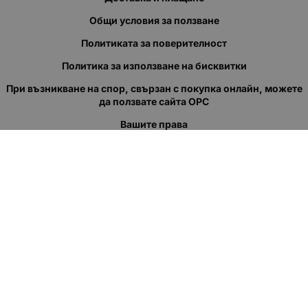
Общи условия за ползване
Политиката за поверителност
Политика за използване на бисквитки
При възникване на спор, свързан с покупка онлайн, можете
да ползвате сайта ОРС
Вашите права
Отказ от сделка
За нас
Полезни връзки
Карта на сайта
Контакти
КОНТАКТИ
"КВАЗЕР" ЕООД