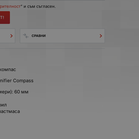
ерителност
“ и съм съгласен.
Т!
СРАВНИ
 компас
nifier Compass
мери): 60 мм
рил
ластмаса