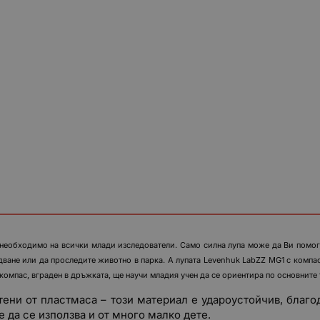
 необходимо на всички млади изследователи. Само силна лупа може да Ви помогн
ване или да проследите животно в парка. А лупата Levenhuk LabZZ MG1 с компас
компас, вграден в дръжката, ще научи младия учен да се ориентира по основните 
тени от пластмаса – този материал е удароустойчив, благо
 да се използва и от много малко дете.