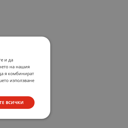
е и да
нето на нашия
 да я комбинират
ашето използване
ТЕ ВСИЧКИ