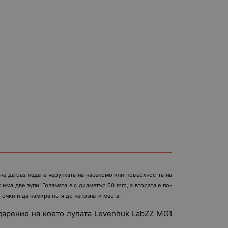
е да разгледате черупката на насекомо или повърхността на
 има две лупи! Голямата е с диаметър 60 mm, а втората е по-
точки и да намира пътя до непознати места.
дарение на което лупата Levenhuk LabZZ MG1