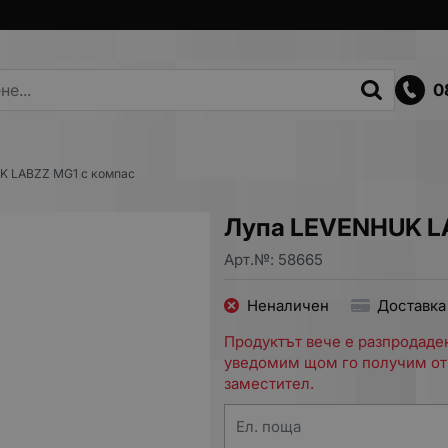
0
K LABZZ MG1 с компас
Лупа LEVENHUK L
Арт.№:
58665
Неналичен
Доставка
Продуктът вече е разпродаден
уведомим щом го получим от
заместител.
Ел. поща