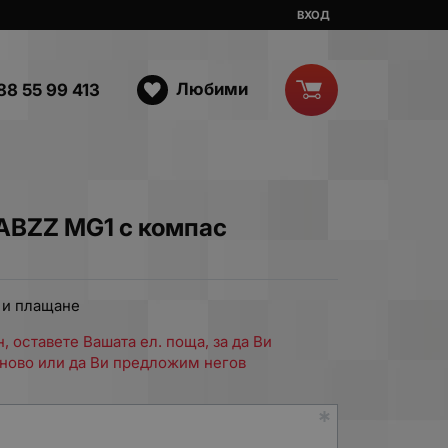
ВХОД
Любими
88 55 99 413
ABZZ MG1 с компас
 и плащане
, оставете Вашата ел. поща, за да Ви
ново или да Ви предложим негов