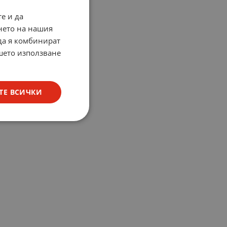
е и да
нето на нашия
 да я комбинират
ашето използване
ТЕ ВСИЧКИ