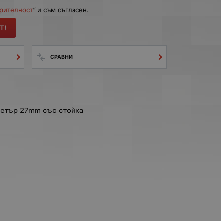
ерителност
“ и съм съгласен.
Т!
СРАВНИ
метър 27mm със стойка