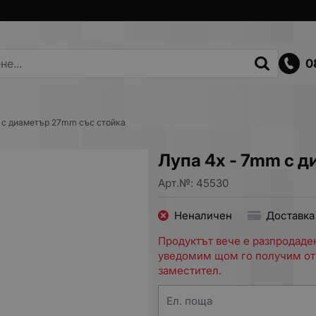
0
 с диаметър 27mm със стойка
Лупа 4x - 7mm с 
Арт.№:
45530
Неналичен
Доставка
Продуктът вече е разпродаден
уведомим щом го получим от
заместител.
Ел. поща