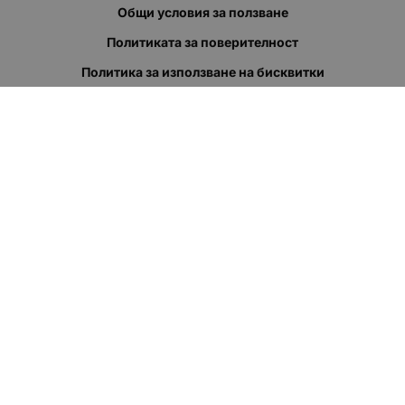
Общи условия за ползване
Политиката за поверителност
Политика за използване на бисквитки
При възникване на спор, свързан с покупка онлайн, можете
да ползвате сайта ОРС
Вашите права
Отказ от сделка
За нас
Полезни връзки
Карта на сайта
Контакти
КОНТАКТИ
"КВАЗЕР" ЕООД
Адрес: гр. Пловдив