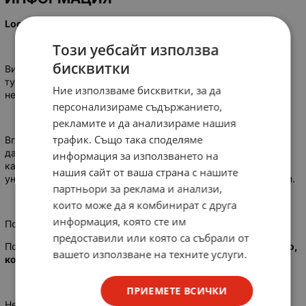
Loctite Super Attak 3 g - течност
Този уебсайт използва
бисквитки
Винаги точното количество лепило от практичната 3 g
тубичка за всички домакински или ремонтни дейности -
Ние използваме бисквитки, за да
незабавно залепване само за секунди!
персонализираме съдържанието,
рекламите и да анализираме нашия
трафик. Също така споделяме
Вградената игла в капачката гарантира, че дозаторът няма
да се запуши и винаги може да се използва отново. Една
информация за използването на
капка е достатъчна, Loctite е много икономичен! За всички
нашия сайт от ваша страна с нашите
универсални лепилни работи върху почти всички материали.
партньори за реклама и анализи,
които може да я комбинират с друга
информация, която сте им
Подходящо за ...
предоставили или която са събрали от
Подходящо за: множество материали като
порцелан, дърво,
вашето използване на техните услуги.
кожа, метал, гума, картон, хартия и повечето пластмаси
ПРИЕМЕТЕ ВСИЧКИ
Не се препоръчва за ...