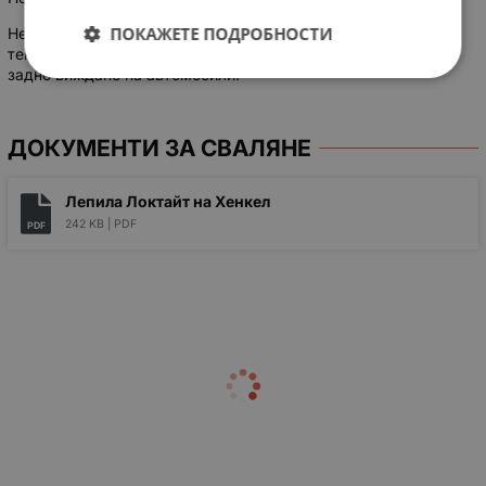
ПОКАЖЕТЕ ПОДРОБНОСТИ
Не се препоръчва за полиетилен, полипропилен, тефлон,
текстил, тънка кожа, стъклени повърхности и огледала за
задно виждане на автомобили.
ДОКУМЕНТИ ЗА СВАЛЯНЕ
Лепила Локтайт на Хенкел
242 KB |
PDF
PDF