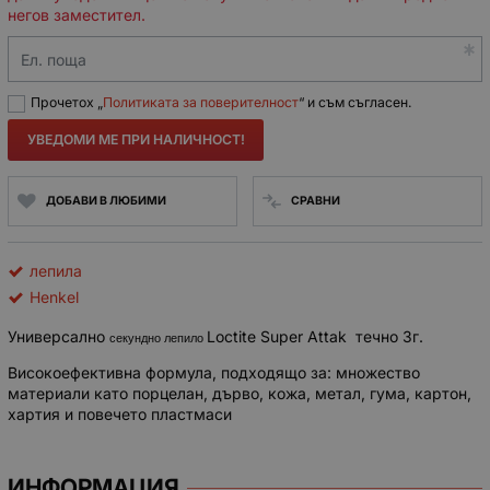
негов заместител.
Ел. поща
Прочетох „
Политиката за поверителност
“ и съм съгласен.
УВЕДОМИ МЕ ПРИ НАЛИЧНОСТ!
ДОБАВИ В ЛЮБИМИ
СРАВНИ
лепила
Henkel
Универсално
Loctite Super Attak течно 3г.
секундно лепило
Високоефективна формула, подходящо за: множество
материали като порцелан, дърво, кожа, метал, гума, картон,
хартия и повечето пластмаси
ИНФОРМАЦИЯ