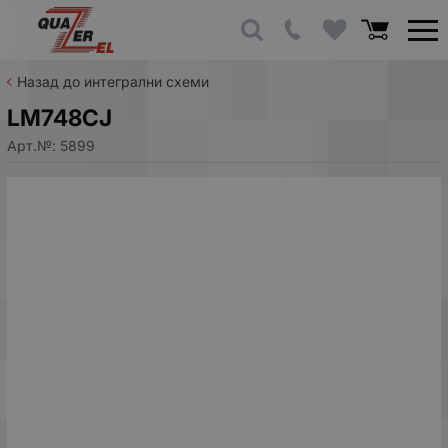
Назад до интегрални схеми
LM748CJ
Арт.№:
5899