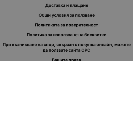
Доставка и плащане
Общи условия за ползване
Политиката за поверителност
Политика за използване на бисквитки
При възникване на спор, свързан с покупка онлайн, можете
да ползвате сайта ОРС
Вашите права
Отказ от сделка
За нас
Полезни връзки
Карта на сайта
Контакти
КОНТАКТИ