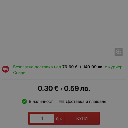
Безплатна доставка над
76.69
€
/
149.99
лв.
с куриер
Спиди
0.30
€
0.59
лв.
/
В наличност
Доставка и плащане
КУПИ
бр.