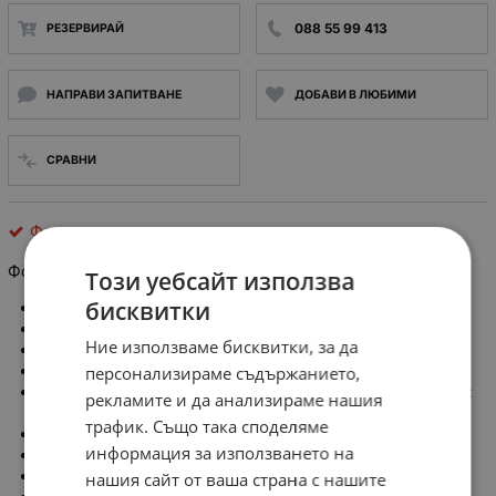
088 55 99 413
РЕЗЕРВИРАЙ
НАПРАВИ ЗАПИТВАНЕ
ДОБАВИ В ЛЮБИМИ
СРАВНИ
Фотоелементи
Фотодиод LL-503PDD2E, 150mW, 35V, 940nm
Този уебсайт използва
бисквитки
Производител: LUCKYLIGHT
Тип фотоелемент: фотодиод IR PIN
Ние използваме бисквитки, за да
Диаметър на диод LED: 5mm
Монтаж: THT
персонализираме съдържанието,
Дължина на вълната в точката за макс. чувствителност:
рекламите и да анализираме нашия
940nm
трафик. Също така споделяме
Дължина на вълната λd: 700...1200nm
информация за използването на
Обратно макс. напрежение: 35V
Време на включване: 45ns
нашия сайт от ваша страна с нашите