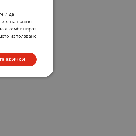
е и да
нето на нашия
 да я комбинират
ашето използване
ТЕ ВСИЧКИ