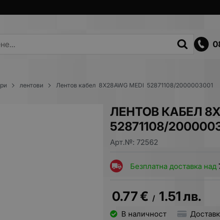
0
ори
лентови
Лентов кабел 8Х28AWG MEDI 52871108/2000003001
ЛЕНТОВ КАБЕЛ 8
52871108/200000
Арт.№:
72562
Безплатна доставка над
0.77
€
1.51
лв.
/
В наличност
Доставк