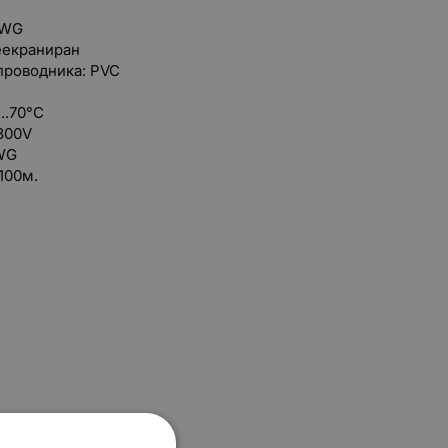
AWG
еекраниран
проводника: PVC
..70°C
300V
AWG
100м.