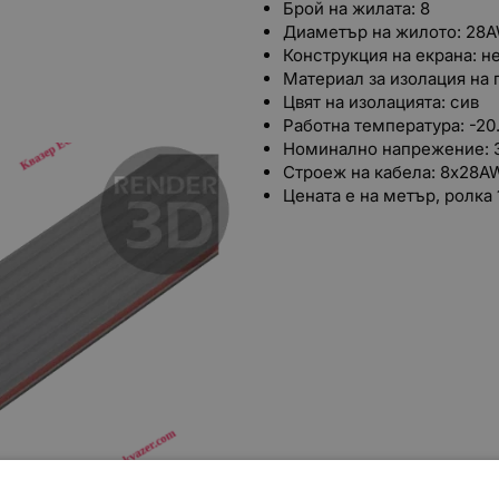
Брой на жилата: 8
Диаметър на жилото: 28
Конструкция на екрана: н
Материал за изолация на 
Цвят на изолацията: сив
Работна температура: -20.
Номинално напрежение: 
Строеж на кабела: 8x28
Цената е на метър, ролка 