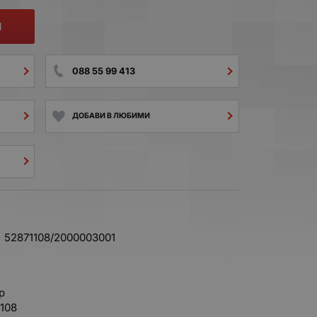
И
088 55 99 413
ДОБАВИ В ЛЮБИМИ
52871108/2000003001
р
108