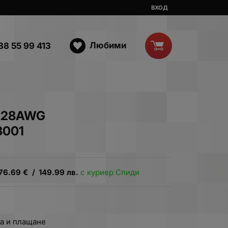
ВХОД
Любими
88 55 99 413
Х28AWG
3001
76.69
€
/
149.99
лв.
с куриер Спиди
а и плащане