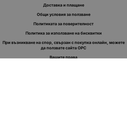
Доставка и плащане
Общи условия за ползване
Политиката за поверителност
Политика за използване на бисквитки
При възникване на спор, свързан с покупка онлайн, можете
да ползвате сайта ОРС
Вашите права
Отказ от сделка
За нас
Полезни връзки
Карта на сайта
Контакти
КОНТАКТИ