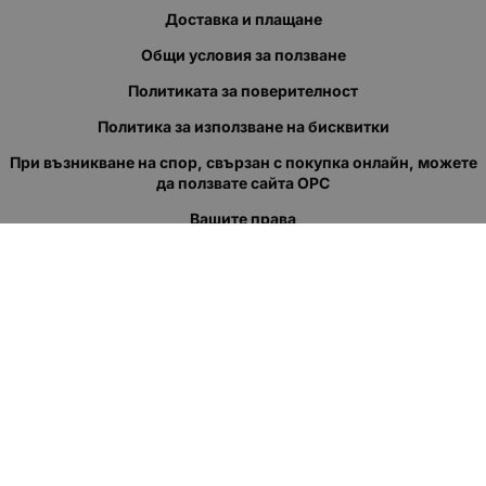
Доставка и плащане
Общи условия за ползване
Политиката за поверителност
Политика за използване на бисквитки
При възникване на спор, свързан с покупка онлайн, можете
да ползвате сайта ОРС
Вашите права
Отказ от сделка
За нас
Полезни връзки
Карта на сайта
Контакти
КОНТАКТИ