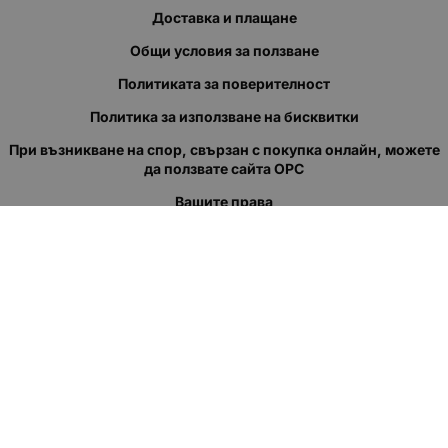
Доставка и плащане
Общи условия за ползване
Политиката за поверителност
Политика за използване на бисквитки
При възникване на спор, свързан с покупка онлайн, можете
да ползвате сайта ОРС
Вашите права
Отказ от сделка
За нас
Полезни връзки
Карта на сайта
Контакти
КОНТАКТИ