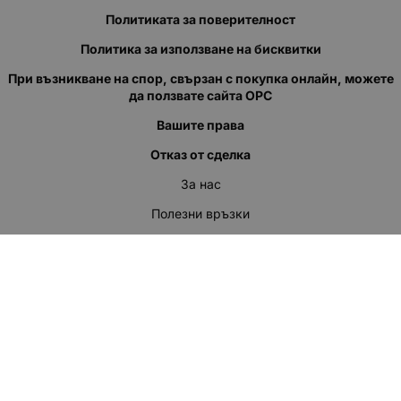
Политиката за поверителност
Политика за използване на бисквитки
При възникване на спор, свързан с покупка онлайн, можете
да ползвате сайта ОРС
Вашите права
Отказ от сделка
За нас
Полезни връзки
Карта на сайта
Контакти
КОНТАКТИ
"КВАЗЕР" ЕООД
Адрес: гр. Пловдив
ул."Кукленско шосе" No.12