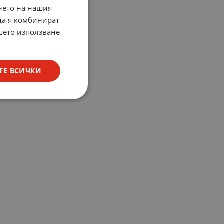
нето на нашия
 да я комбинират
ашето използване
ТЕ ВСИЧКИ