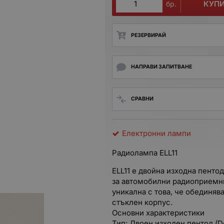
КУП
бр.
РЕЗЕРВИРАЙ
НАПРАВИ ЗАПИТВАНЕ
СРАВНИ
Електронни лампи
Радиолампа ELL11
ELL11 е двойна изходна пенто
за автомобилни радиоприемни
уникална с това, че обединяв
стъклен корпус.
Основни характеристики
Тип: Двоен изходен пентод (D