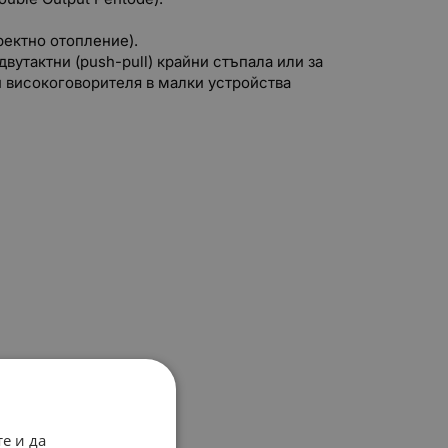
иректно отопление).
вутактни (push-pull) крайни стъпала или за
и високоговорителя в малки устройства
е и да