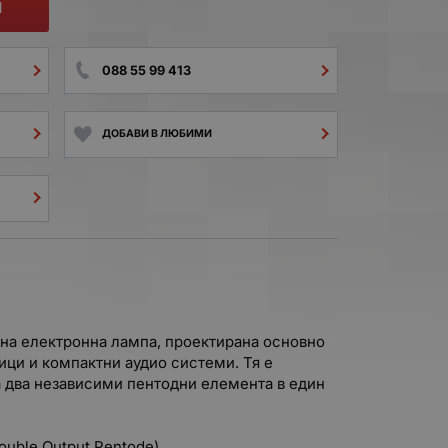
И
088 55 99 413
ДОБАВИ В ЛЮБИМИ
дна електронна лампа, проектирана основно
ци и компактни аудио системи. Тя е
а два независими пентодни елемента в един
ouble Output Pentode).