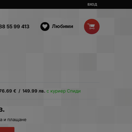
ВХОД
Любими
88 55 99 413
76.69
€
/
149.99
лв.
с куриер Спиди
в.
а и плащане