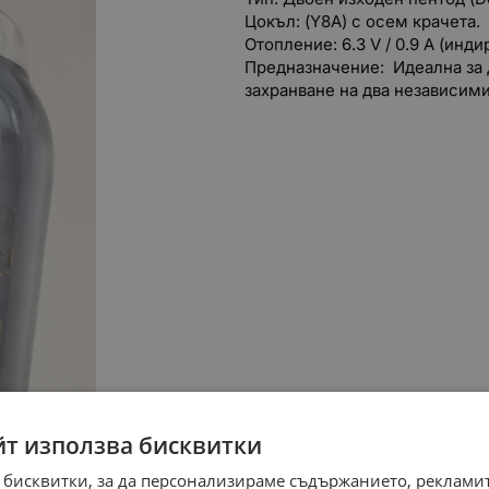
Цокъл: (Y8A) с осем крачета.
Отопление: 6.3 V / 0.9 A (инд
Предназначение: Идеална за д
захранване на два независим
йт използва бисквитки
 бисквитки, за да персонализираме съдържанието, рекламит