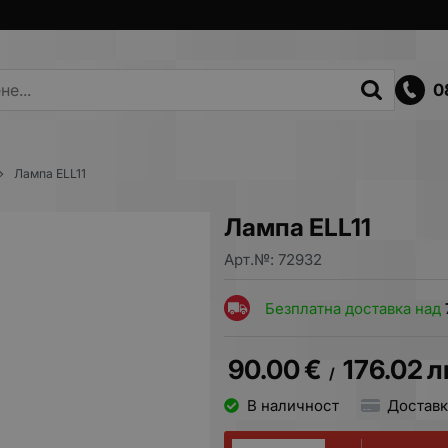
0
Лампа ELL11
Лампа ELL11
Арт.№:
72932
Безплатна доставка над
90.00
€
176.02
л
/
В наличност
Доставк