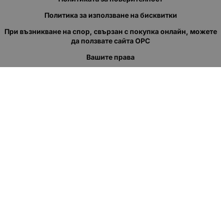
Политика за използване на бисквитки
При възникване на спор, свързан с покупка онлайн, можете
да ползвате сайта ОРС
Вашите права
Отказ от сделка
За нас
Полезни връзки
Карта на сайта
Контакти
КОНТАКТИ
"КВАЗЕР" ЕООД
Адрес: гр. Пловдив
ул."Кукленско шосе" No.12