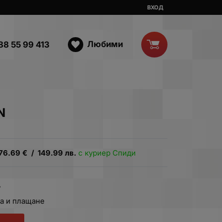
ВХОД
Любими
88 55 99 413
N
76.69
€
/
149.99
лв.
с куриер Спиди
.
а и плащане