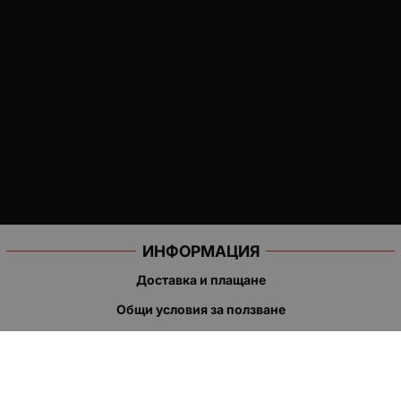
ИНФОРМАЦИЯ
Доставка и плащане
Общи условия за ползване
Политиката за поверителност
Политика за използване на бисквитки
При възникване на спор, свързан с покупка онлайн, можете