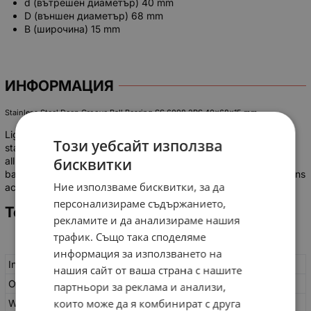
d (вътрешен диаметър) 40 mm
D (външен диаметър) 68 mm
B (широчина) 15 mm
ИНФОРМАЦИЯ
Stainless Steel Deep Groove Ball Bearing SS 6008 2RS 40x68x15 mm
Lightweight, stable and with good spinning characteristics. The
Този уебсайт използва
stainless steel deep groove ball bearing SS-6008-2RS is a true
all-rounder, suitable for a wide range of applications due to its
бисквитки
balanced properties and is resistant to corrosion. Main dimensions
Ние използваме бисквитки, за да
according to DIN 625-1.
персонализираме съдържанието,
Technical Data
рекламите и да анализираме нашия
трафик. Също така споделяме
информация за използването на
Inside Ø (mm):
40
нашия сайт от ваша страна с нашите
Outside Ø (mm):
68
партньори за реклама и анализи,
които може да я комбинират с друга
Width (mm):
15