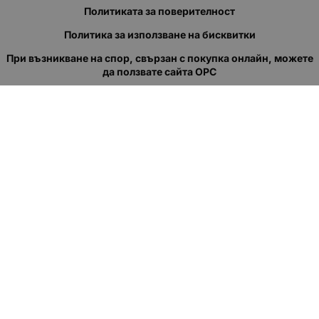
Политиката за поверителност
Политика за използване на бисквитки
При възникване на спор, свързан с покупка онлайн, можете
да ползвате сайта ОРС
Вашите права
Отказ от сделка
За нас
Полезни връзки
Карта на сайта
Контакти
КОНТАКТИ
"КВАЗЕР" ЕООД
Адрес: гр. Пловдив
ул."Кукленско шосе" No.12