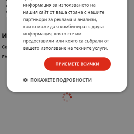
Вид лагер: търкалящи
информация за използването на
Уплътнение на лагера: двустранно, каучук
Радиален луфт: нормален
нашия сайт от ваша страна с нашите
партньори за реклама и анализи,
които може да я комбинират с друга
информация, която сте им
ИНФОРМАЦИЯ
предоставили или която са събрали от
Candy, Indesit, Daewoo, Gorenje WA1142
вашето използване на техните услуги.
EAN: 7316571820279
ПРИЕМЕТЕ ВСИЧКИ
ПОКАЖЕТЕ ПОДРОБНОСТИ