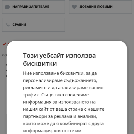
НАПРАВИ ЗАПИТВАНЕ
ДОБАВИ В ЛЮБИМИ
СРАВНИ
механични части
Този уебсайт използва
лагер 6008Z
Single row deep groove ball bearing size 40X68X15 mm
бисквитки
d (inner diameter): 40 mm
D (outer diameter): 68 mm
Ние използваме бисквитки, за да
B (width): 15 mm
персонализираме съдържанието,
рекламите и да анализираме нашия
трафик. Също така споделяме
информация за използването на
нашия сайт от ваша страна с нашите
партньори за реклама и анализи,
които може да я комбинират с друга
информация, която сте им