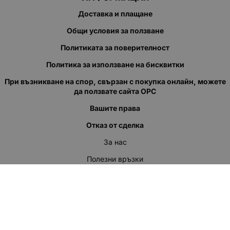
Доставка и плащане
Общи условия за ползване
Политиката за поверителност
Политика за използване на бисквитки
При възникване на спор, свързан с покупка онлайн, можете
да ползвате сайта ОРС
Вашите права
Отказ от сделка
За нас
Полезни връзки
Карта на сайта
Контакти
КОНТАКТИ