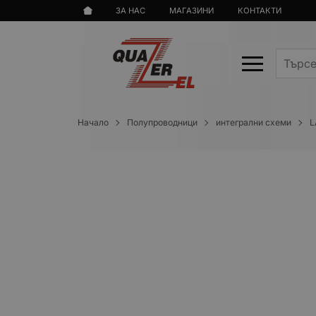
ЗА НАС
МАГАЗИНИ
КОНТАКТИ
Начало
Полупроводници
интегрални схеми
L