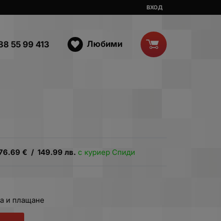
ВХОД
Любими
88 55 99 413
76.69
€
/
149.99
лв.
с куриер Спиди
а и плащане