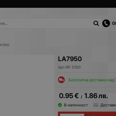
0
A7950
LA7950
Арт.№:
5150
Безплатна доставка над
0.95
€
1.86
лв.
/
В наличност
Доставк