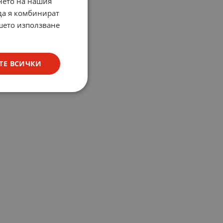
нето на нашия
 да я комбинират
ашето използване
ТЕ ВСИЧКИ