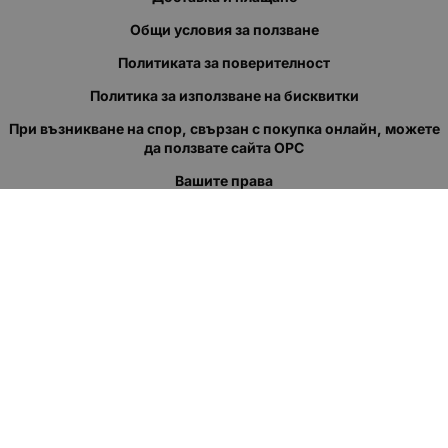
Общи условия за ползване
Политиката за поверителност
Политика за използване на бисквитки
При възникване на спор, свързан с покупка онлайн, можете
да ползвате сайта ОРС
Вашите права
Отказ от сделка
За нас
Полезни връзки
Карта на сайта
Контакти
КОНТАКТИ
"КВАЗЕР" ЕООД