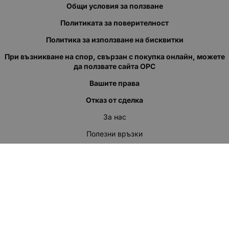
Общи условия за ползване
Политиката за поверителност
Политика за използване на бисквитки
При възникване на спор, свързан с покупка онлайн, можете
да ползвате сайта ОРС
Вашите права
Отказ от сделка
За нас
Полезни връзки
Карта на сайта
Контакти
КОНТАКТИ
"КВАЗЕР" ЕООД
Адрес: гр. Пловдив