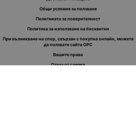
Общи условия за ползване
Политиката за поверителност
Политика за използване на бисквитки
При възникване на спор, свързан с покупка онлайн, можете
да ползвате сайта ОРС
Вашите права
Отказ от сделка
За нас
Полезни връзки
Карта на сайта
Контакти
КОНТАКТИ
"КВАЗЕР" ЕООД