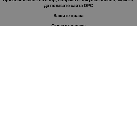
да ползвате сайта ОРС
Вашите права
Отказ от сделка
За нас
Полезни връзки
Карта на сайта
Контакти
КОНТАКТИ
"КВАЗЕР" ЕООД
Адрес: гр. Пловдив
ул."Кукленско шосе" No.12
Ел. поща (препиши, не копирай):
salеs:at:kvazer.cоm
Телефон:
088 55 99 413