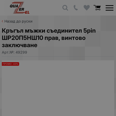
Назад до руски
Кръгъл мъжки съединител 5pin
ШР20П5НШ10 прав, винтово
заключване
Арт.№:
49299
ПРОМО -43%