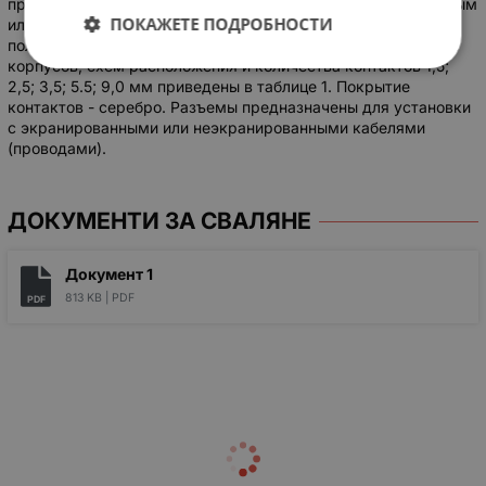
прямым или угловым патрубком, кабельная часть - с прямым
ПОКАЖЕТЕ ПОДРОБНОСТИ
или угловым патрубком. Муфта разъемов - резьбовая,
поляризация корпусов - однокнопочная. Условные размеры
корпусов, схем расположения и количества контактов 1,5;
2,5; 3,5; 5.5; 9,0 мм приведены в таблице 1. Покрытие
контактов - серебро. Разъемы предназначены для установки
с экранированными или неэкранированными кабелями
(проводами).
ДОКУМЕНТИ ЗА СВАЛЯНЕ
Документ 1
813 KB |
PDF
PDF