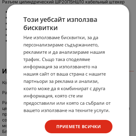
Разъем цилиндрический ШР20П5НШ10 кабельный штекер
Соединительная труба: прямая
Серия: shr
Този уебсайт използва
Функциональное назначение: штекер
бисквитки
Способ установки: кабель
Количество контактов: 5
Ние използваме бисквитки, за да
Покрытие контактов: серебро
персонализираме съдържанието,
рекламите и да анализираме нашия
трафик. Също така споделяме
информация за използването на
ИНФОРМАЦИЯ
нашия сайт от ваша страна с нашите
партньори за реклама и анализи,
Конектор SHR20P5NSH10 FORK
които може да я комбинират с друга
Разъем ШР20П5НШ10 Вилка
информация, която сте им
Разъемы ШР предназначены для работы в электрических
предоставили или която са събрали от
цепях с постоянным переменным (частотой до 3 МГц) током
вашето използване на техните услуги.
при напряжениях до 850В (пиковое значение). Разъемы
состоят из двух частей: вилки и розетки. Вилки и розетки
могут быть как колодкой (инструментом), так и кабелем.
ПРИЕМЕТЕ ВСИЧКИ
Блочная часть соединителя выполняется без патрубка, с