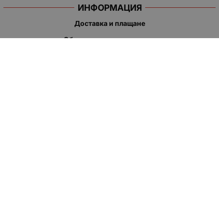
ИНФОРМАЦИЯ
Доставка и плащане
Общи условия за ползване
Политиката за поверителност
Политика за използване на бисквитки
При възникване на спор, свързан с покупка онлайн, можете
да ползвате сайта ОРС
Вашите права
Отказ от сделка
За нас
Полезни връзки
Карта на сайта
Контакти