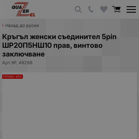
Назад до руски
Кръгъл женски съединител 5pin
ШР20П5НШ10 прав, винтово
заключване
Арт.№:
49298
ПРОМО -43%