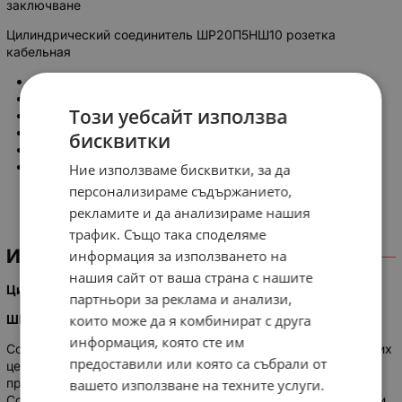
заключване
Цилиндрический соединитель ШР20П5НШ10 розетка
кабельная
Патрубок: прямой
Серия: шр
Този уебсайт използва
Функциональное назначение: розетка
Способ монтажа: на кабель
бисквитки
Количество контактов: 5
Ние използваме бисквитки, за да
Покрытие контактов: серебро
персонализираме съдържанието,
рекламите и да анализираме нашия
трафик. Също така споделяме
ИНФОРМАЦИЯ
информация за използването на
нашия сайт от ваша страна с нашите
Цилиндрический соединитель
партньори за реклама и анализи,
които може да я комбинират с друга
ШР20П5НШ10 розетка кабельная
информация, която сте им
Соединители ШР предназначены для работы в электрических
предоставили или която са събрали от
цепях постоянного, переменного (частотой до 3МГц) токов
при напряжении до 850В (амплитудное значение).
вашето използване на техните услуги.
Соединители состоят из двух частей: вилки и розетки. Вилки