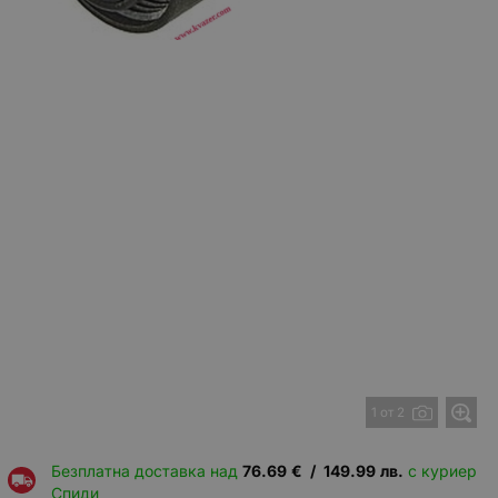
1 от 2
Безплатна доставка над
76.69
€
/
149.99
лв.
с куриер
Спиди