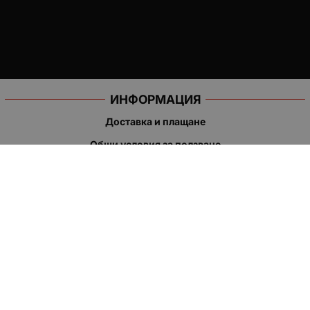
ИНФОРМАЦИЯ
Доставка и плащане
Общи условия за ползване
Политиката за поверителност
Политика за използване на бисквитки
При възникване на спор, свързан с покупка онлайн, можете
да ползвате сайта ОРС
Вашите права
Отказ от сделка
За нас