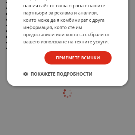
Количество пинове: 11
нашия сайт от ваша страна с нашите
Номинален ток: 10A
партньори за реклама и анализи,
Номинално напрежение: 250V AC
които може да я комбинират с друга
Монтаж: на панел
Изводи: за запояване
информация, която сте им
Серия: релета
РМ305
,
РМ300
или
R15 3PDT RELPOL
предоставили или която са събрали от
Работна температура: -40...70°C
вашето използване на техните услуги.
Електрическо свързване: кръгло гнездо
Вид на контактите: undecal
ПРИЕМЕТЕ ВСИЧКИ
ПОКАЖЕТЕ ПОДРОБНОСТИ