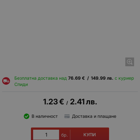
Безплатна доставка над
76.69
€
/
149.99
лв.
с куриер
Спиди
1.23
€
2.41
лв.
/
В наличност
Доставка и плащане
КУПИ
бр.