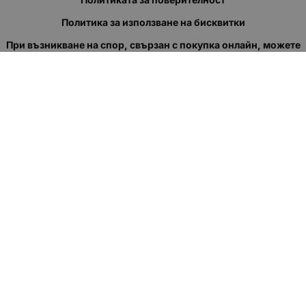
Политика за използване на бисквитки
При възникване на спор, свързан с покупка онлайн, можете
да ползвате сайта ОРС
Вашите права
Отказ от сделка
За нас
Полезни връзки
Карта на сайта
Контакти
КОНТАКТИ
"КВАЗЕР" ЕООД
Адрес: гр. Пловдив
ул."Кукленско шосе" No.12