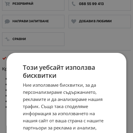
088 55 99 413
РЕЗЕРВИРАЙ
НАПРАВИ ЗАПИТВАНЕ
ДОБАВИ В ЛЮБИМИ
СРАВНИ
Крайни и пътни прекъсвачи
Този уебсайт използва
Краен изключвател Bernstein 188-A1Z DGKw / 618.6127.104
бисквитки
Производител: BERNSTEIN AG
Тип датчик: краен изключвател
Ние използваме бисквитки, за да
Конфигурация на изхода:NO + NC
персонализираме съдържанието,
Ток през контактите макс.: 10A @ 500V AC
рекламите и да анализираме нашия
диаметър на ролката -Ø11 mm
трафик. Също така споделяме
общи размери: 125х30х32 mm
информация за използването на
нашия сайт от ваша страна с нашите
партньори за реклама и анализи,