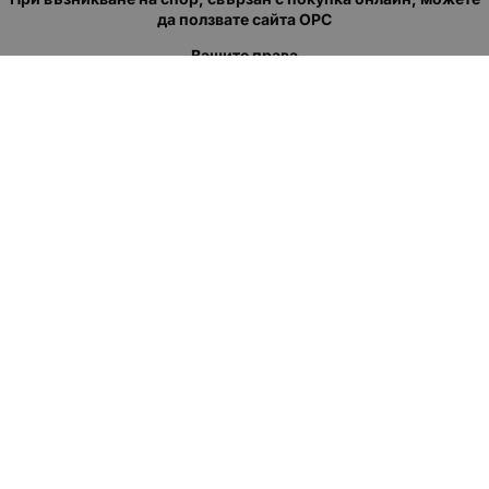
да ползвате сайта ОРС
Вашите права
Отказ от сделка
За нас
Полезни връзки
Карта на сайта
Контакти
КОНТАКТИ
"КВАЗЕР" ЕООД
Адрес: гр. Пловдив
ул."Кукленско шосе" No.12
Ел. поща (препиши, не копирай):
salеs:at:kvazer.cоm
Телефон:
088 55 99 413