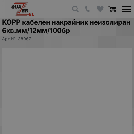
KOPP кабелен накрайник неизолиран
6кв.мм/12мм/100бр
Арт.№:
38062