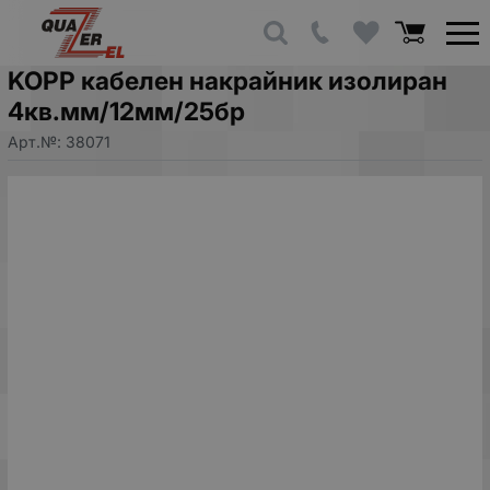
KOPP кабелен накрайник изолиран
4кв.мм/12мм/25бр
Арт.№:
38071