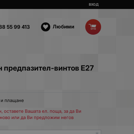
ВХОД
Любими
88 55 99 413
 предпазител-винтов E27
 и плащане
, оставете Вашата ел. поща, за да Ви
ново или да Ви предложим негов