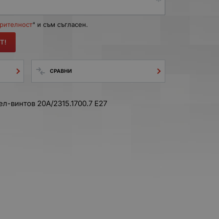
ерителност
“ и съм съгласен.
Т!
СРАВНИ
л-винтов 20A/2315.1700.7 Е27