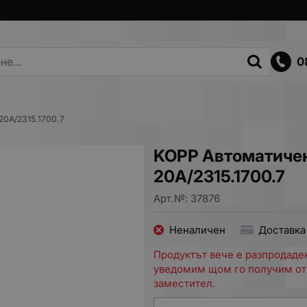
0
20A/2315.1700.7
KOPP Автоматичен
20A/2315.1700.7
Арт.№:
37876
Неналичен
Доставка
Продуктът вече е разпродаден
уведомим щом го получим от
заместител.