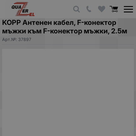
KOPP Антенен кабел, F-конектор
мъжки към F-конектор мъжки, 2.5м
Арт.№:
37897