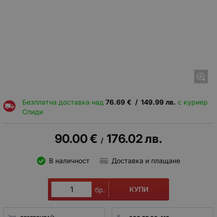
Безплатна доставка над
76.69
€
/
149.99
лв.
с куриер
Спиди
90.00
€
176.02
лв.
/
В наличност
Доставка и плащане
КУПИ
бр.