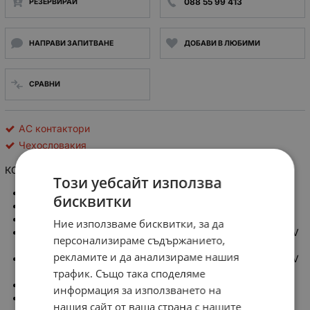
088 55 99 413
РЕЗЕРВИРАЙ
НАПРАВИ ЗАПИТВАНЕ
ДОБАВИ В ЛЮБИМИ
СРАВНИ
AC контактори
Чехословакия
КОНТАКТОР V100E бобина 42V
Този уебсайт използва
Номинално напрежение на бобината: 42V AC
бисквитки
Номинален ток AC-3 / 10: 100 A
Номинално напрежение: 500 VAC
Ние използваме бисквитки, за да
Мощност на управлявания трифазен двигател 220/240 V
персонализираме съдържанието,
AC-3: 25 kW
рекламите и да анализираме нашия
Мощност на управлявания трифазен двигател 380/400 V
AC-3: 45 kW
трафик. Също така споделяме
Силови контакти: 3PST-3NO
информация за използването на
Допълнителни контакти: 2SPST-2NO и 2SPST-2NC
нашия сайт от ваша страна с нашите