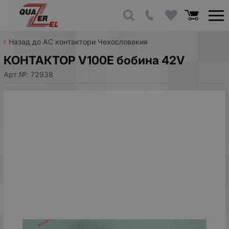
Назад до AC контактори Чехословакия
КОНТАКТОР V100E бобина 42V
Арт.№:
72938