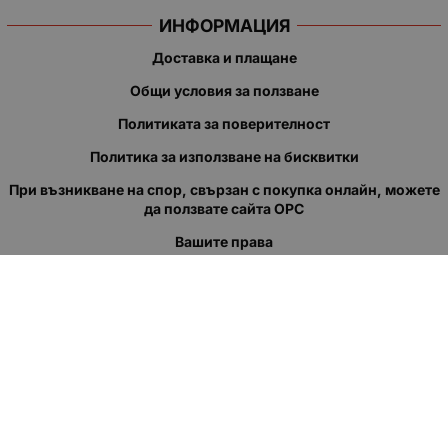
ИНФОРМАЦИЯ
Доставка и плащане
Общи условия за ползване
Политиката за поверителност
Политика за използване на бисквитки
При възникване на спор, свързан с покупка онлайн, можете
да ползвате сайта ОРС
Вашите права
Отказ от сделка
За нас
Полезни връзки
Карта на сайта
Контакти