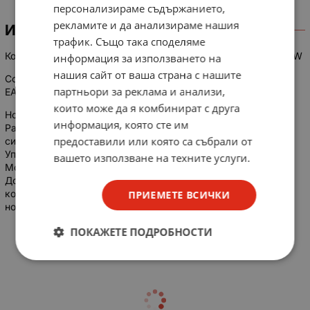
персонализираме съдържанието,
рекламите и да анализираме нашия
ИНФОРМАЦИЯ
трафик. Също така споделяме
Контактор LX00.04 9A,110V=, 380V/4kW +SX 2но2нз 1.5А EAW
информация за използването на
нашия сайт от ваша страна с нашите
Contactor LX00.04 9A,110V=, 380V/4kW +SX 2NO2NC 1.5А
партньори за реклама и анализи,
EAW
които може да я комбинират с друга
Номинален ток: 9A (ампера).
информация, която сте им
Работно напрежение: Предназначен за 380V (трифазно)
предоставили или която са събрали от
системи.
Управляваща бобина: 110V DC (прав ток).
вашето използване на техните услуги.
Мощност: Подходящ за управление на двигатели до 4kW.
Допълнителни контакти: Оборудван с вградена помощна
контактна група 2NO+2NC (два нормално отворени и два
ПРИЕМЕТЕ ВСИЧКИ
нормално затворени контакта)
ПОКАЖЕТЕ ПОДРОБНОСТИ