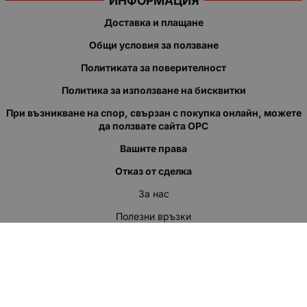
ИНФОРМАЦИЯ
Доставка и плащане
Общи условия за ползване
Политиката за поверителност
Политика за използване на бисквитки
При възникване на спор, свързан с покупка онлайн, можете
да ползвате сайта ОРС
Вашите права
Отказ от сделка
За нас
Полезни връзки
Карта на сайта
Контакти
КОНТАКТИ