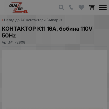
Назад до AC контактори България
КОНТАКТОР К11 16A, бобина 110V
50Hz
Арт.№:
72808