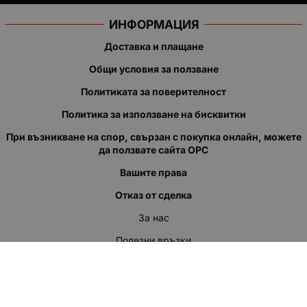
ИНФОРМАЦИЯ
Доставка и плащане
Общи условия за ползване
Политиката за поверителност
Политика за използване на бисквитки
При възникване на спор, свързан с покупка онлайн, можете
да ползвате сайта ОРС
Вашите права
Отказ от сделка
За нас
Полезни връзки
Карта на сайта
Контакти