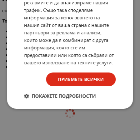
рекламите и да анализираме нашия
трафик. Също така споделяме
contactor EAW S-IDX 31 (IDX31) TGL 28973 30 kW
информация за използването на
Technical data
нашия сайт от ваша страна с нашите
Moc AC3 U=380V/400V: 30 kW
партньори за реклама и анализи,
Power AC3 U=500V: 45 kW
които може да я комбинират с друга
Main tracks: 3 NO
информация, която сте им
Auxiliary contacts: 2NO + 2NC
предоставили или която са събрали от
Ith rated current (A): 90
Control voltages(min/max): 380V AC;50Hz
вашето използване на техните услуги.
Dimensions: 130 x 90 x 140 mm
ПРИЕМЕТЕ ВСИЧКИ
ПОКАЖЕТЕ ПОДРОБНОСТИ