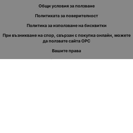
Общи условия за ползване
Политиката за поверителност
Политика за използване на бисквитки
При възникване на спор, свързан с покупка онлайн, можете
да ползвате сайта ОРС
Вашите права
Отказ от сделка
За нас
Полезни връзки
Карта на сайта
Контакти
КОНТАКТИ
"КВАЗЕР" ЕООД
Адрес: гр. Пловдив