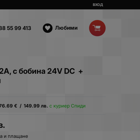
ВХОД
Любими
88 55 99 413
32A, с бобина 24V DC +
и
76.69
€
/
149.99
лв.
с куриер Спиди
в.
а и плащане