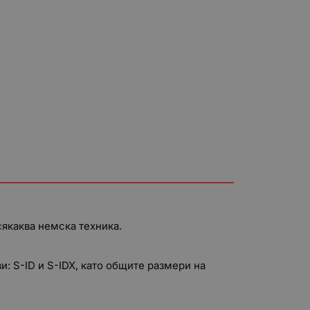
сякаква немска техника.
ви: S-ID и S-IDX, като общите размери на