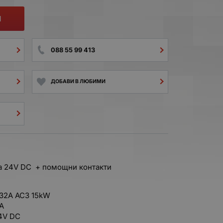
И
088 55 99 413
ДОБАВИ В ЛЮБИМИ
на 24V DC + помощни контакти
 32А AC3 15kW
0A
4V DC