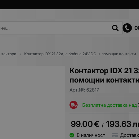
0
нтактори
Контактор IDX 21 32A, с бобина 24V DC + помощни контакти
Контактор IDX 21 
помощни контакт
Арт.№:
62817
Безплатна доставка над
99.00
€
193.63
л
/
В наличност
Доставк