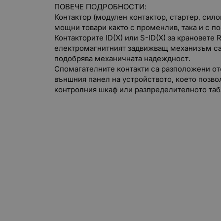
ПОВЕЧЕ ПОДРОБНОСТИ:
Контактор (модулен контактор, стартер, сил
мощни товари както с променлив, така и с п
Контакторите ID(X) или S-ID(X) за крановете
електромагнитният задвижващ механизъм са 
подобрява механичната надеждност.
Спомагателните контакти са разположени отс
външния панел на устройството, което позво
контролния шкаф или разпределителното табл