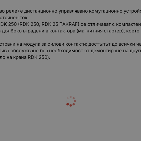
ово реле) е дистанционно управлявано комутационно устрой
остоянен ток.
 RDK-250 (RDK 250, RDK-25 TAKRAF) се отличават с компакте
дълбоко вградени в контактора (магнитния стартер), което
трани на модула за силови контакти; достъпът до всички ча
лява обслужване без необходимост от демонтиране на други
о на крана RDK-250).