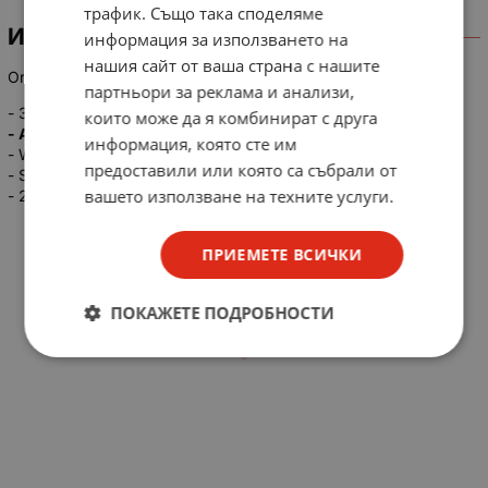
трафик. Също така споделяме
ИНФОРМАЦИЯ
информация за използването на
нашия сайт от ваша страна с нашите
Original GMC-300 LS Contactor GMC300 AC/DC100-240V
партньори за реклама и анализи,
- 3-pole main contact
които може да я комбинират с друга
- AC/DC common use coil built
информация, която сте им
- Wide coil operation voltage
предоставили или която са събрали от
- Screw mountable
вашето използване на техните услуги.
- 2NO+2NC Auxiliary contacts built-in as standard
ПРИЕМЕТЕ ВСИЧКИ
ПОКАЖЕТЕ ПОДРОБНОСТИ