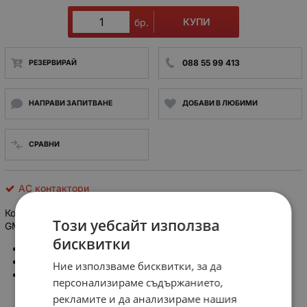
КУПИ
бр.
088 55 99 413
РЕЗЕРВИРАЙ
НАПРАВИ ЗАПИТВАНЕ
ДОБАВИ В ЛЮБИМИ
СРАВНИ
AC контактори
Контактор 300A, с бобина 100-240V DC / AC 50/60Hz
Този уебсайт използва
GMC300 LS Contactor
бисквитки
Производител: LS Contactor, Корея
Номинален ток при 380V: 300А
Ние използваме бисквитки, за да
Напрежение на бобина: 100-240V DC / AC 50/60Hz
персонализираме съдържанието,
рекламите и да анализираме нашия