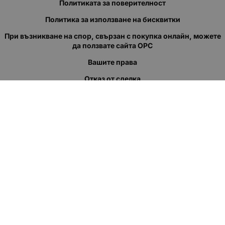
Политиката за поверителност
Политика за използване на бисквитки
При възникване на спор, свързан с покупка онлайн, можете
да ползвате сайта ОРС
Вашите права
Отказ от сделка
За нас
Полезни връзки
Карта на сайта
Контакти
КОНТАКТИ
"КВАЗЕР" ЕООД
Адрес: гр. Пловдив
ул."Кукленско шосе" No.12