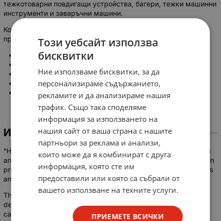
тежкотоварни повдигащи устройства, багери, тежки машинни
инструменти и заваръчни машини.
Контакторите ES се използват на портални кранове,
произведени в Германия:
Този уебсайт използва
бисквитки
Албатрос;
Ганц;
Ние използваме бисквитки, за да
Сокол;
персонализираме съдържанието,
Албрехт;
Кондор и други
рекламите и да анализираме нашия
трафик. Също така споделяме
информация за използването на
нашия сайт от ваша страна с нашите
ИНФОРМАЦИЯ
партньори за реклама и анализи,
“Heavy duty” air contactors (type ES series), due to their design
които може да я комбинират с друга
and high reliability of operation, are particularly suitable for use in
информация, която сте им
primary, metallurgical and chemical industries, conveyor systems
предоставили или която са събрали от
and shipbuilding, as well as in mechanical engineering.
вашето използване на техните услуги.
They are used for direct switching of all types of motors, star-
delta combinations and reverse switching, for switching
capacitors, brake fans, etc. used. Together with separately
ПРИЕМЕТЕ ВСИЧКИ