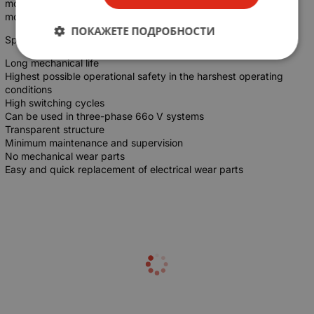
mounted thermal overcurrent triggers, they can also be used as
motor circuit breakers.
ПОКАЖЕТЕ ПОДРОБНОСТИ
Special Features (ES)
Long mechanical life
Highest possible operational safety in the harshest operating
conditions
High switching cycles
Can be used in three-phase 66o V systems
Transparent structure
Minimum maintenance and supervision
No mechanical wear parts
Easy and quick replacement of electrical wear parts