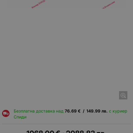
Безплатна доставка над
76.69
€
/
149.99
лв.
с куриер
Спиди