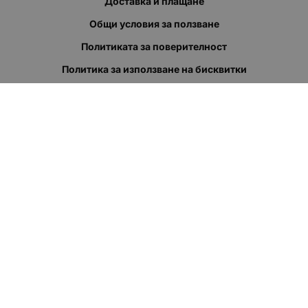
Доставка и плащане
Общи условия за ползване
Политиката за поверителност
Политика за използване на бисквитки
При възникване на спор, свързан с покупка онлайн, можете
да ползвате сайта ОРС
Вашите права
Отказ от сделка
За нас
Полезни връзки
Карта на сайта
Контакти
КОНТАКТИ
"КВАЗЕР" ЕООД