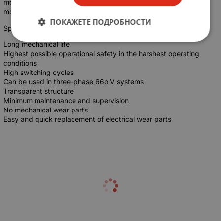
mounted thermal overcurrent triggers, they can also be used as
motor circuit breakers.
ПОКАЖЕТЕ ПОДРОБНОСТИ
Special Features (ES)
Long mechanical life
Highest possible operational safety in the harshest operating
conditions
High switching cycles
Can be used in three-phase 66o V systems
Transparent structure
Minimum maintenance and supervision
No mechanical wear parts
Easy and quick replacement of electrical wear parts