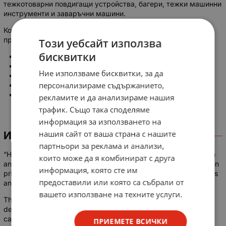
тежкотоварни повдигащи устройства, багери, тежки машинни
инструменти и заваръчни машини.
Контакторите ES се използват на портални кранове,
произведени в Германия:
Този уебсайт използва
бисквитки
Албатрос;
Ганц;
Ние използваме бисквитки, за да
Сокол;
персонализираме съдържанието,
Албрехт;
Кондор и други
рекламите и да анализираме нашия
трафик. Също така споделяме
информация за използването на
нашия сайт от ваша страна с нашите
ИНФОРМАЦИЯ
партньори за реклама и анализи,
“Heavy duty” air contactors (type ES series), due to their design
които може да я комбинират с друга
and high reliability of operation, are particularly suitable for use in
информация, която сте им
primary, metallurgical and chemical industries, conveyor systems
предоставили или която са събрали от
and shipbuilding, as well as in mechanical engineering.
вашето използване на техните услуги.
They are used for direct switching of all types of motors, star-
delta combinations and reverse switching, for switching
capacitors, brake fans, etc. used. Together with separately
ПРИЕМЕТЕ ВСИЧКИ