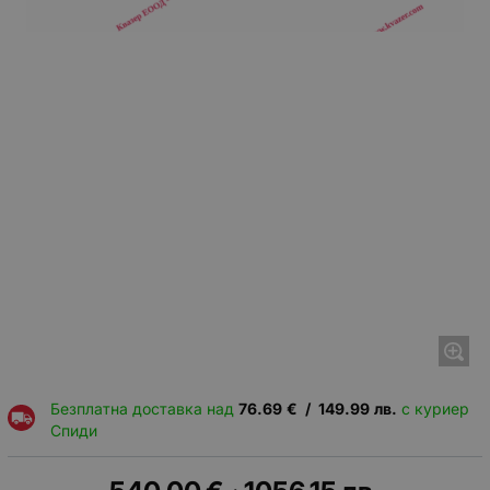
Безплатна доставка над
76.69
€
/
149.99
лв.
с куриер
Спиди