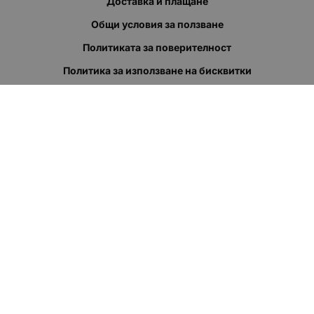
Доставка и плащане
Общи условия за ползване
Политиката за поверителност
Политика за използване на бисквитки
При възникване на спор, свързан с покупка онлайн, можете
да ползвате сайта ОРС
Вашите права
Отказ от сделка
За нас
Полезни връзки
Карта на сайта
Контакти
КОНТАКТИ
"КВАЗЕР" ЕООД