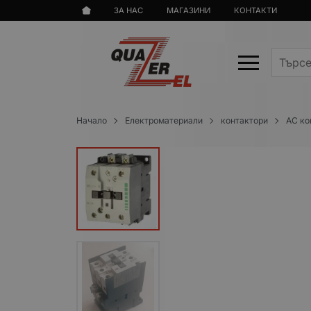
ЗА НАС
МАГАЗИНИ
КОНТАКТИ
Начало
Електроматериали
контактори
AC ко