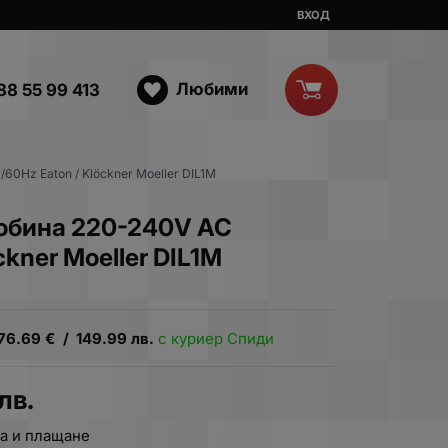
ВХОД
Любими
88 55 99 413
60Hz Eaton / Klöckner Moeller DIL1M
бобина 220-240V AC
kner Moeller DIL1M
76.69
€
/
149.99
лв.
с куриер Спиди
лв.
а и плащане