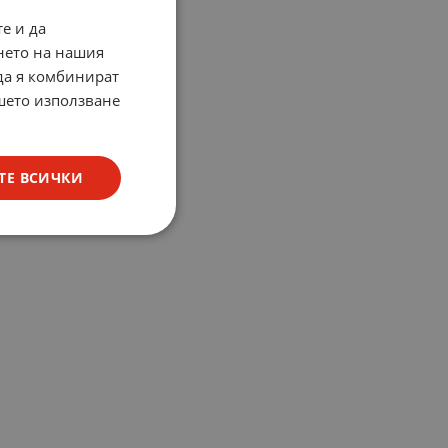
е и да
нето на нашия
 да я комбинират
ашето използване
ТЕ ВСИЧКИ