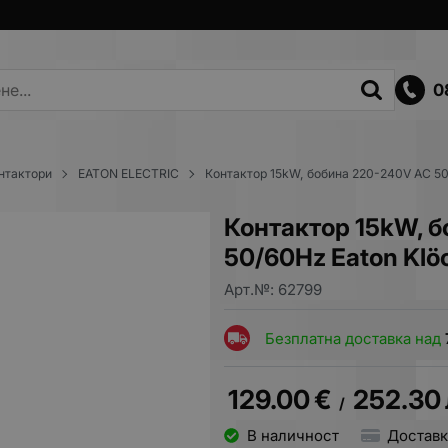
0
нтактори
EATON ELECTRIC
Контактор 15kW, бобина 220-240V AC 50/
Контактор 15kW, 
50/60Hz Eaton Klöc
Арт.№:
62799
Безплатна доставка над
129.00
€
252.30
/
В наличност
Доставк