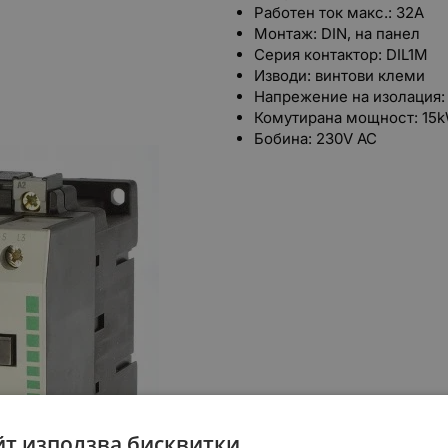
Работен ток макс.: 32A
Монтаж: DIN, на панел
Серия контактор: DIL1M
Изводи: винтови клеми
Напрежение на изолация:
Комутирана мощност: 15
Бобина: 230V AC
йт използва бисквитки