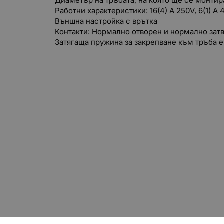
Диаметър на тръбата, на която ще се монтира
Работни характеристики: 16(4) А 250V, 6(1) А
Външна настройка с врътка
Контакти: Нормално отворен и нормално зат
Затягаща пружина за закрепване към тръба е