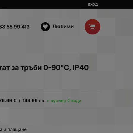
ВХОД
Любими
88 55 99 413
ат за тръби 0-90°C, IP40
76.69
€
/
149.99
лв.
с куриер Спиди
.
а и плащане