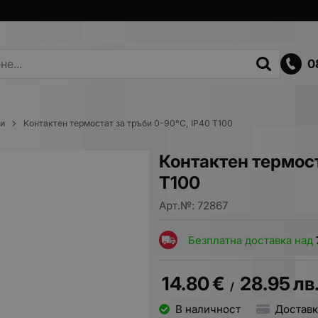
0
ни
Контактен термостат за тръби 0-90°C, IP40 T100
Контактен термост
T100
Арт.№:
72867
Безплатна доставка над
14.80
€
28.95
лв
/
В наличност
Доставк