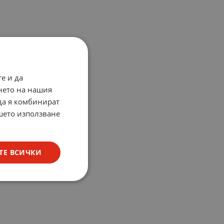
е и да
нето на нашия
 да я комбинират
ашето използване
ТЕ ВСИЧКИ