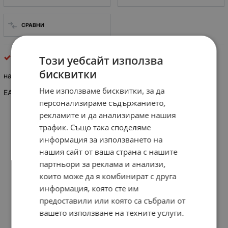
СРАВНИ
Нагреватели и котлони
Този уебсайт използва
бисквитки
нагревател 2kW L160 TESY, оригинален комплект
Ние използваме бисквитки, за да
EAN: 3800879131853
персонализираме съдържанието,
рекламите и да анализираме нашия
трафик. Също така споделяме
информация за използването на
нашия сайт от ваша страна с нашите
партньори за реклама и анализи,
които може да я комбинират с друга
информация, която сте им
предоставили или която са събрали от
вашето използване на техните услуги.