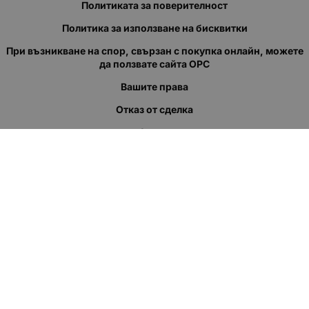
Политиката за поверителност
Политика за използване на бисквитки
При възникване на спор, свързан с покупка онлайн, можете
да ползвате сайта ОРС
Вашите права
Отказ от сделка
За нас
Полезни връзки
Карта на сайта
Контакти
КОНТАКТИ
"КВАЗЕР" ЕООД
Адрес: гр. Пловдив
ул."Кукленско шосе" No.12