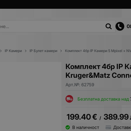
0
IP Камери
IP Булет камери
Комплект 4бр IP Камери 5 Мpixel + 
Комплект 4бр IP К
Kruger&Matz Conn
Арт.№:
62759
Безплатна доставка над
199.40
€
389.99
/
В наличност
Доставк