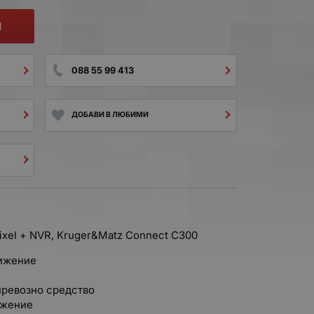
И
088 55 99 413
ДОБАВИ В ЛЮБИМИ
ixel + NVR, Kruger&Matz Connect C300
вижение
превозно средство
ожение