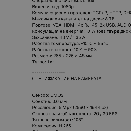
Операционна система: Linux
Видео изход: 1080p
Комуникационен протокол: TCP/IP, HTTP, DHC
Максимален капацитет на диска: 8 TB
Портове: VGA, HDMI, 4x RJ-45, 2x USB, AUDI
Консумация на енергия: 10 W (без твърд диск
Захранване: 48 V / 1.35 A
Работна температура: -10°C ~ 55°C
Работна влажност: 10% ~ 90%
Размери: 265 x 225 x 48 мм
Тегло: 1 кг
----------------
СПЕЦИФИКАЦИЯ НА КАМЕРАТА
----------------
Сензор: CMOS
Обектив: 3.6 мм
Резолюция: 5 Mpx (2560 x 1944 px)
Скорост на изображението: 20 / 30 FPS
Ъгъл на видимост: 108°
Компресия: H.265