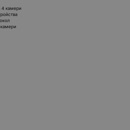
 4 камери
тройства
токол
 камери