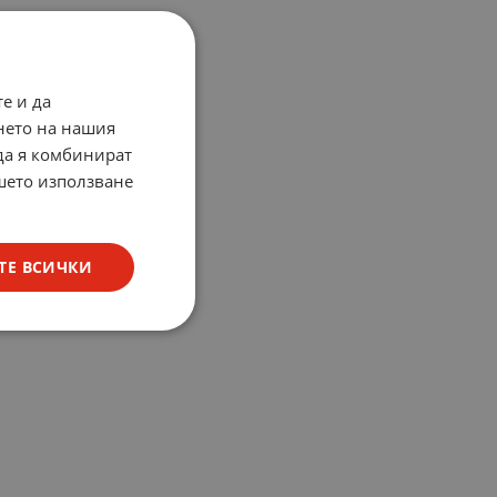
е и да
нето на нашия
 да я комбинират
ашето използване
ТЕ ВСИЧКИ