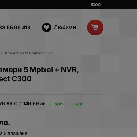
ВХОД
Любими
88 55 99 413
NVR, Kruger&Matz Connect C300
амери 5 Мpixel + NVR,
ect C300
76.69
€
/
149.99
лв.
с куриер Спиди
лв.
а и плащане