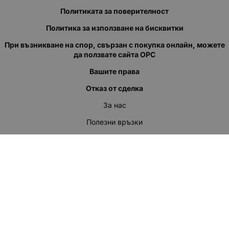
Политиката за поверителност
Политика за използване на бисквитки
При възникване на спор, свързан с покупка онлайн, можете
да ползвате сайта ОРС
Вашите права
Отказ от сделка
За нас
Полезни връзки
Карта на сайта
Контакти
КОНТАКТИ
"КВАЗЕР" ЕООД
Адрес: гр. Пловдив
ул."Кукленско шосе" No.12