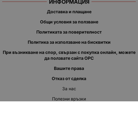
ИНФОРМАЦИЯ
Доставка и плащане
Общи условия за ползване
Политиката за поверителност
Политика за използване на бисквитки
При възникване на спор, свързан с покупка онлайн, можете
да ползвате сайта ОРС
Вашите права
Отказ от сделка
За нас
Полезни връзки
Карта на сайта
Контакти
КОНТАКТИ