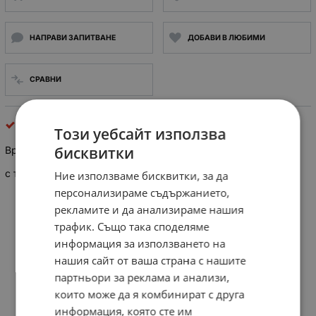
НАПРАВИ ЗАПИТВАНЕ
ДОБАВИ В ЛЮБИМИ
СРАВНИ
Термодатчици
Този уебсайт използва
бисквитки
Врътка 30-90°C за капилярен термостат Cewal
с температура на регулиране от +30°C до + 90 °C.
Ние използваме бисквитки, за да
персонализираме съдържанието,
рекламите и да анализираме нашия
трафик. Също така споделяме
информация за използването на
нашия сайт от ваша страна с нашите
партньори за реклама и анализи,
които може да я комбинират с друга
информация, която сте им